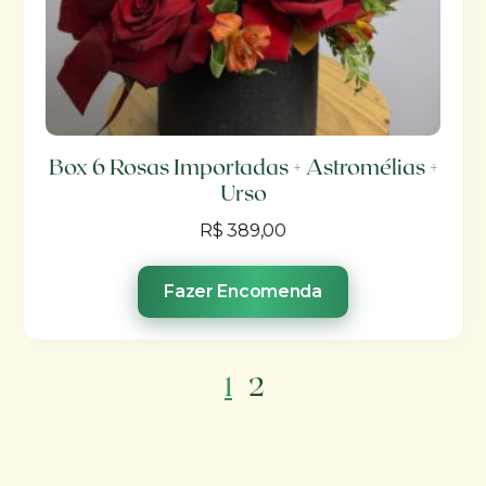
Box 6 Rosas Importadas + Astromélias +
Urso
R$
389,00
Fazer Encomenda
1
2