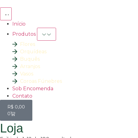
Início
Produtos
Flores
Orquídeas
Buquês
Arranjos
Vasos
Coroas Fúnebres
Sob Encomenda
Contato
R$
0,00
0
Loja