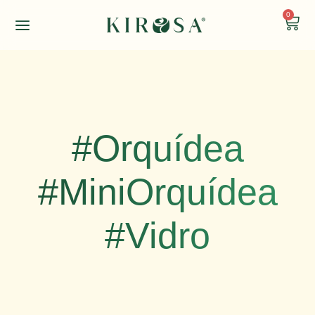
0
#Orquídea
#MiniOrquídea
#Vidro