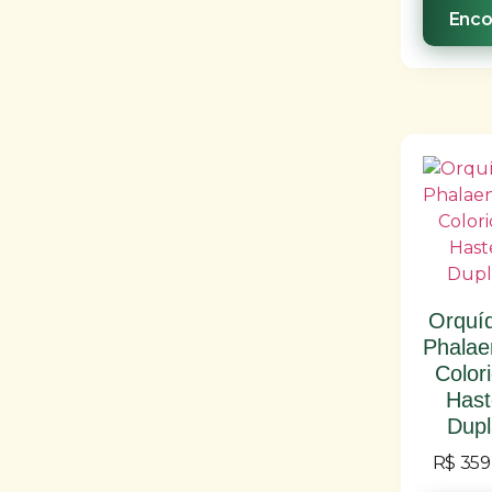
Enc
Orquí
Phalae
Color
Hast
Dupl
R$
359