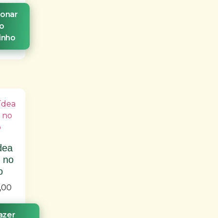
ionar
o
inho
dea
r no
o
,00
azer