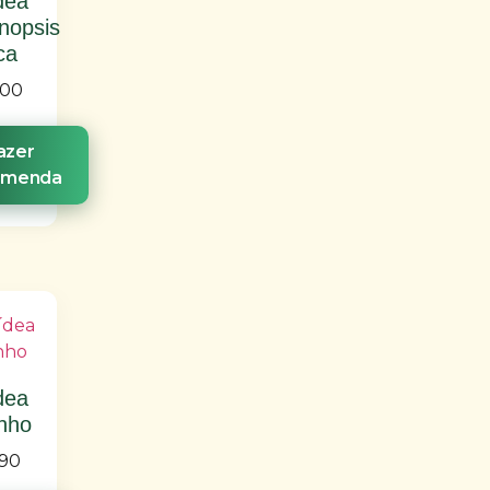
dea
nopsis
ca
,00
azer
omenda
dea
nho
90