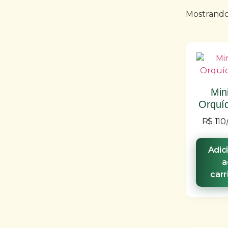
Mostrando
Min
Orquí
R$
110
Adic
a
carr